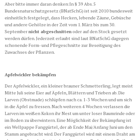
Aber bitte immer daran denken:
In § 39 Abs. 5
Bundesnaturschutzgesetz (BNatSchG) ist seit 2010 bundesweit
einheitlich festgelegt, dass
Hecken
, lebende Zäune, Gebüsche
und andere Gehölze in der Zeit vom 1. März bis zum 30.
September
nicht abgeschnitten
oder auf den Stock gesetzt
werden dürfen. Jederzeit erlaubt sind laut BNatSchG dagegen
schonende Form- und Pflegeschnitte zur Beseitigung des
Zuwachses der Pflanzen.
Apfelwickler bekämpfen
Der Apfelwickler, ein kleiner brauner Schmetterling, legt meist
Mitte Juli seine Eier auf Äpfeln, Blättern und Trieben ab. Die
Larven (Obstmade) schlüpfen nach ca. 1-3 Wochen und um sich
in die Äpfel zu fressen. Nach weiteren 4 Wochen verlassen die
Larven im weißen Kokon ihr Nest um unter loser Baumrinde oder
im Boden zu überwintern. Eine Möglichkeit der Bekämpfung ist
ein Wellpappe Fanggürtel, der ab Ende Mai/Anfang Juni um den
Stamm angebracht wird. Der Fanggürtel wird mit einem Draht am