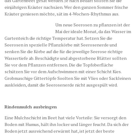
das Gartenbeet gesät werden. Je nach Bedarf sollten Sie die
einjährigen Kräuter nachsäen. Wer den ganzen Sommer frische
Kräuter geniesen möchte, sät im 4-Wochen-Rhythmus aus.
Um neue Seerosen zu pflanzen ist der
Mai der ideale Monat, da das Wasser im
Gartenteich die richtige Temperatur hat. Setzen Sie die
Seerosen in spezielle Pflanzkörbe mit Seerosenerde und
senken Sie die Körbe auf die für die jeweilige Seerose richtige
Wassertiefe ab. Beschädigte und abgestorbene Blätter sollten
Sie vor dem Pflanzen entfernen. Die die Topfoberfläche
schützen Sie vor dem Aufschwimmen mit einer Schicht Kies.
Grobmaschige Gittertöpfe Soolten Sie mit Vlies oder Sackleinen
auskleiden, damit die Seerosenerde nicht ausgespült wird.
Rindenmulch ausbringen
Eine Mulchschicht im Beet hat viele Vorteile: Sie versorgt den
Boden mit Humus, hält ihn locker und länger feucht. Da sich der
Boden jetzt ausreichend erwärmt hat, ist jetzt der beste