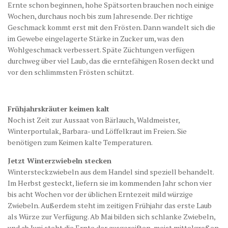
Ernte schon beginnen, hohe Spätsorten brauchen noch einige
Wochen, durchaus noch bis zum Jahresende. Der richtige
Geschmack kommt erst mit den Frösten. Dann wandelt sich die
im Gewebe eingelagerte Stärke in Zucker um, was den
Wohlgeschmack verbessert. Späte Züchtungen verfügen
durchweg über viel Laub, das die erntefähigen Rosen deckt und
vor den schlimms­ten Frösten schützt.
Frühjahrskräuter keimen kalt
Noch ist Zeit zur Aussaat von Bärlauch, Waldmeister,
Winterportulak, Barbara- und Löffelkraut im Freien. Sie
benötigen zum Keimen kalte Temperaturen.
Jetzt Winterzwiebeln stecken
Wintersteckzwiebeln aus dem Handel sind speziell behandelt.
Im Herbst gesteckt, liefern sie im kommenden Jahr schon vier
bis acht Wochen vor der üblichen Erntezeit mild würzige
Zwiebeln. Au­ßerdem steht im zeitigen Frühjahr das erste Laub
als Würze zur Verfügung. Ab Mai bilden sich schlanke Zwiebeln,
und ab Juni steht die Ernte der ausgereiften, meist mittelgroßen