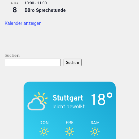
10:00
-
11:00
AUG.
8
Büro Sprechstunde
Kalender anzeigen
Suchen
Suchen
18°
Stuttgart
leicht bewölkt
DON
FRE
SAM